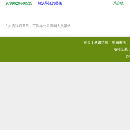
解決爭議的藝術
馮詠敏
9789620446535
* 如需詳細書目，可與本公司營銷人員聯絡
首頁
|
新書情報
|
暢銷書榜
|
版權全屬
po