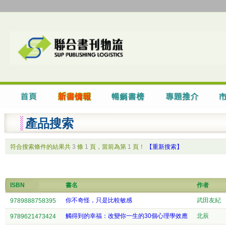
產品搜索
符合搜索條件的結果共
3
條
1
頁，當前為第
1
頁！
【重新搜索】
ISBN
書名
作者
你不奇怪，只是比較敏感
武田友紀
9789888758395
觸得到的幸福：改變你一生的30個心理學效應
北辰
9789621473424