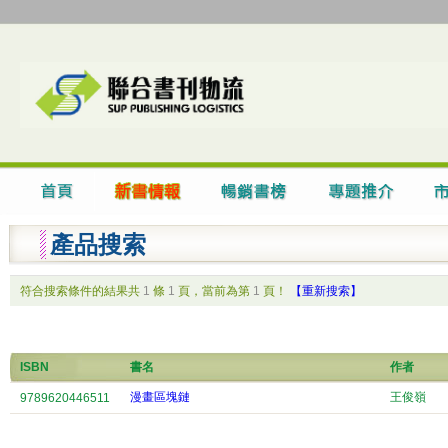
產品搜索
符合搜索條件的結果共
1
條
1
頁，當前為第
1
頁！
【重新搜索】
ISBN
書名
作者
漫畫區塊鏈
王俊嶺
9789620446511