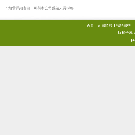
* 如需詳細書目，可與本公司營銷人員聯絡
首頁
|
新書情報
|
暢銷書榜
|
版權全屬
po