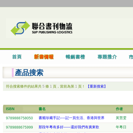
產品搜索
符合搜索條件的結果共
5
條
1
頁，當前為第
1
頁！
【重新搜索】
ISBN
書名
作者
書籤珍藏手記──記一頁生活、香港與世界
黃慧雯
9789888758050
那段年粵有多好——還好我們有廣東歌
年粵日
9789888675999