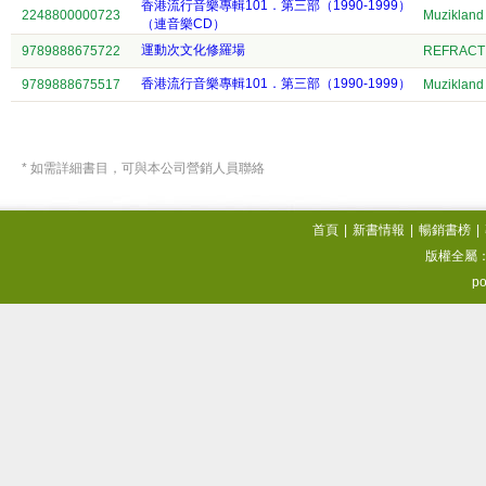
香港流行音樂專輯101．第三部（1990-1999）
2248800000723
Muzikland
（連音樂CD）
運動次文化修羅場
9789888675722
REFRACT
香港流行音樂專輯101．第三部（1990-1999）
9789888675517
Muzikland
* 如需詳細書目，可與本公司營銷人員聯絡
首頁
|
新書情報
|
暢銷書榜
|
版權全屬
po