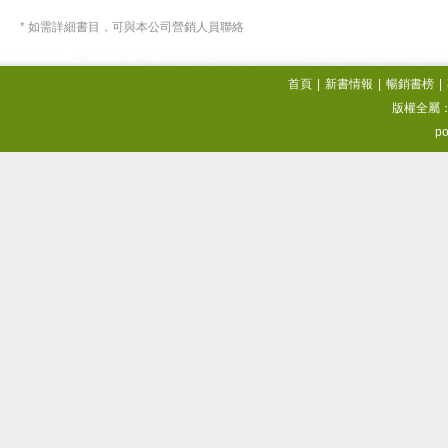
* 如需詳細書目，可與本公司營銷人員聯絡
首頁
|
新書情報
|
暢銷書榜
|
版權全屬
po