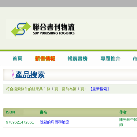
產品搜索
符合搜索條件的結果共
1
條
1
頁，當前為第
1
頁！
【重新搜索】
ISBN
書名
作者
陳光輝中
脫髮的病因和治療
9789621472861
師