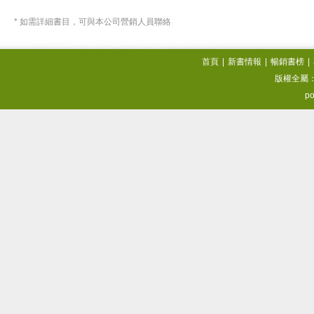
* 如需詳細書目，可與本公司營銷人員聯絡
首頁
|
新書情報
|
暢銷書榜
|
版權全屬
po