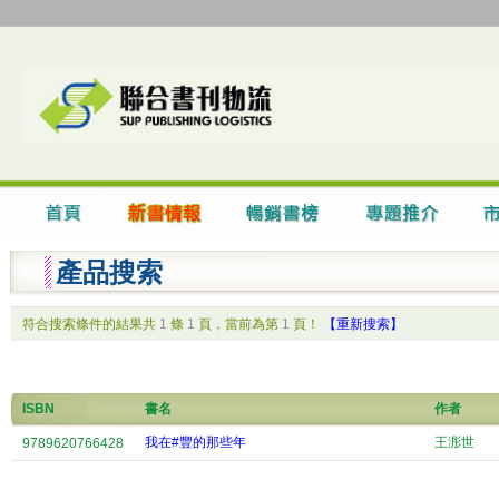
產品搜索
符合搜索條件的結果共
1
條
1
頁，當前為第
1
頁！
【重新搜索】
ISBN
書名
作者
我在#豐的那些年
王浵世
9789620766428