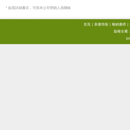
* 如需詳細書目，可與本公司營銷人員聯絡
首頁
|
新書情報
|
暢銷書榜
|
版權全屬
po