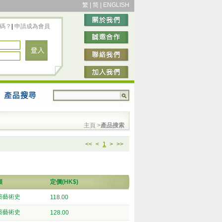
繁
|
简
|
ENGLISH
碼？
|
申請成為會員
主頁
>
產品搜索
<<
<
1
>
>>
類
定價(HK$)
築藝術史
118.00
築藝術史
128.00