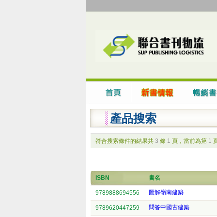
產品搜索
符合搜索條件的結果共
3
條
1
頁，當前為第
1
ISBN
書名
圖解嶺南建築
9789888694556
問答中國古建築
9789620447259