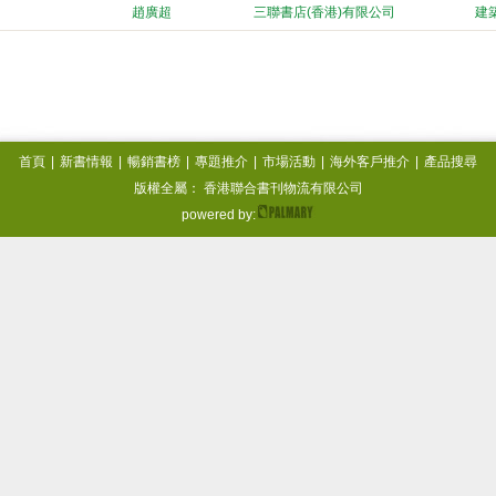
趙廣超
三聯書店(香港)有限公司
建
首頁
|
新書情報
|
暢銷書榜
|
專題推介
|
市場活動
|
海外客戶推介
|
產品搜尋
版權全屬： 香港聯合書刊物流有限公司
powered by: