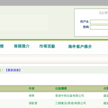
忘記密
用戶名
密碼
頁！
【重新搜索】
作者
出版機構
分
傅華
香港中和出版有限公司
建
張馭寰
三聯書店(香港)有限公司
建