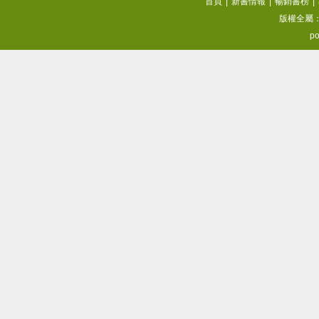
首頁
|
新書情報
|
暢銷書榜
|
版權全屬
po