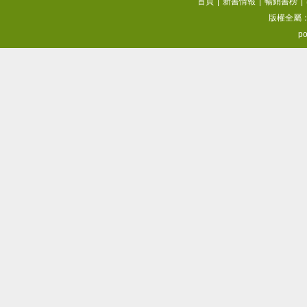
首頁
|
新書情報
|
暢銷書榜
|
版權全屬
po