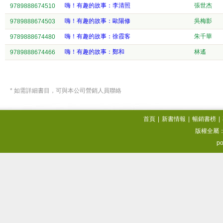
嗨！有趣的故事：李清照
張世杰
9789888674510
嗨！有趣的故事：歐陽修
吳梅影
9789888674503
嗨！有趣的故事：徐霞客
朱千華
9789888674480
嗨！有趣的故事：鄭和
林遙
9789888674466
* 如需詳細書目，可與本公司營銷人員聯絡
首頁
|
新書情報
|
暢銷書榜
|
版權全屬
po