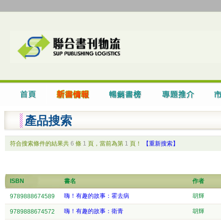
產品搜索
符合搜索條件的結果共
6
條
1
頁，當前為第
1
頁！
【重新搜索】
ISBN
書名
作者
嗨！有趣的故事：霍去病
胡輝
9789888674589
嗨！有趣的故事：衛青
胡輝
9789888674572