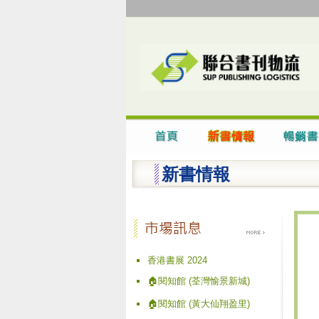
新書情報
香港書展 2024
🏠閱知館 (荃灣愉景新城)
🏠閱知館 (黃大仙翔盈里)