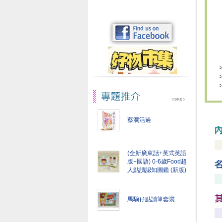
蔡瀾活過
(全新廣東話+英式英語
版+國語) 0-6歲Food超
人點讀認知圖鑑 (新版)
馬騮仔點讀筆套裝