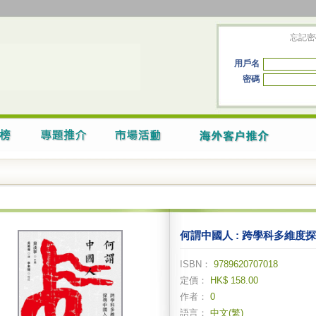
忘記密
用戶名
密碼
何謂中國人 : 跨學科多維度
ISBN：
9789620707018
定價：
HK$ 158.00
作者：
0
語言：
中文(繁)