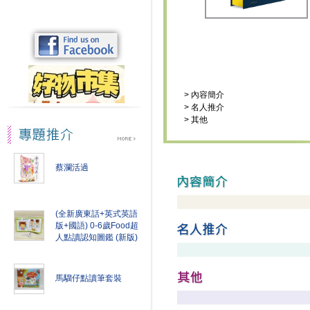
>
內容簡介
>
名人推介
>
其他
蔡瀾活過
(全新廣東話+英式英語
版+國語) 0-6歲Food超
人點讀認知圖鑑 (新版)
馬騮仔點讀筆套裝