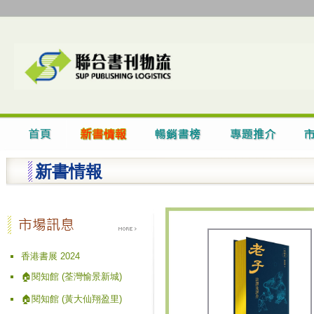
新書情報
香港書展 2024
🏠閱知館 (荃灣愉景新城)
🏠閱知館 (黃大仙翔盈里)