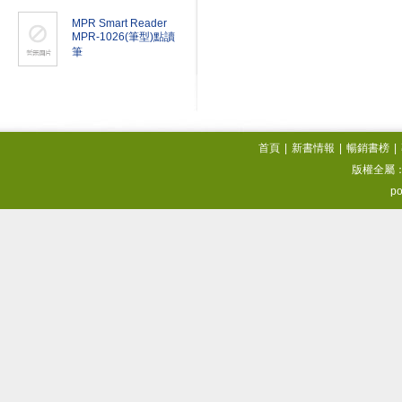
MPR Smart Reader
MPR-1026(筆型)點讀
筆
首頁
|
新書情報
|
暢銷書榜
|
版權全屬
po