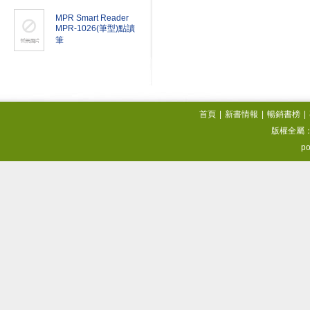
MPR Smart Reader
MPR-1026(筆型)點讀
筆
首頁
|
新書情報
|
暢銷書榜
|
版權全屬
po