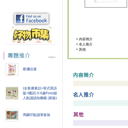
>
內容簡介
>
名人推介
>
其他
蔡瀾活過
(全新廣東話+英式英語
版+國語) 0-6歲Food超
人點讀認知圖鑑 (新版)
馬騮仔點讀筆套裝