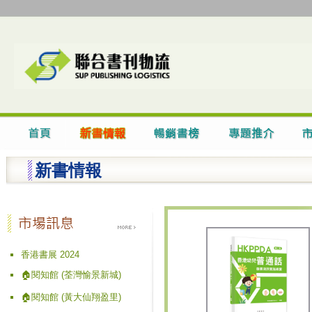
新書情報
香港書展 2024
🏠閱知館 (荃灣愉景新城)
🏠閱知館 (黃大仙翔盈里)