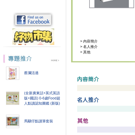
>
內容簡介
>
名人推介
>
其他
蔡瀾活過
(全新廣東話+英式英語
版+國語) 0-6歲Food超
人點讀認知圖鑑 (新版)
馬騮仔點讀筆套裝