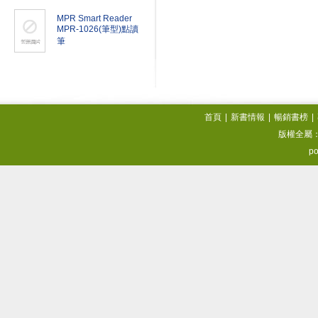
MPR Smart Reader
MPR-1026(筆型)點讀
筆
首頁
|
新書情報
|
暢銷書榜
|
版權全屬
po