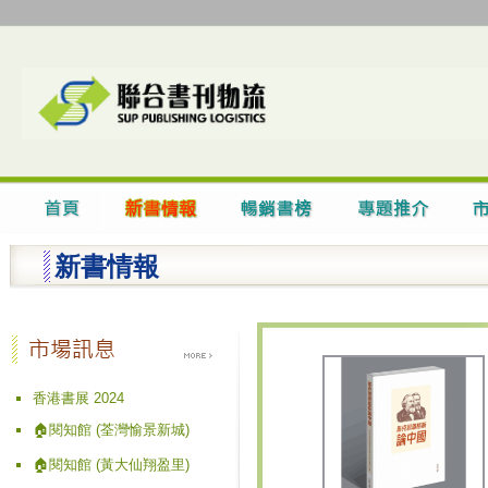
新書情報
香港書展 2024
🏠閱知館 (荃灣愉景新城)
🏠閱知館 (黃大仙翔盈里)