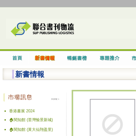
新書情報
香港書展 2024
🏠閱知館 (荃灣愉景新城)
🏠閱知館 (黃大仙翔盈里)