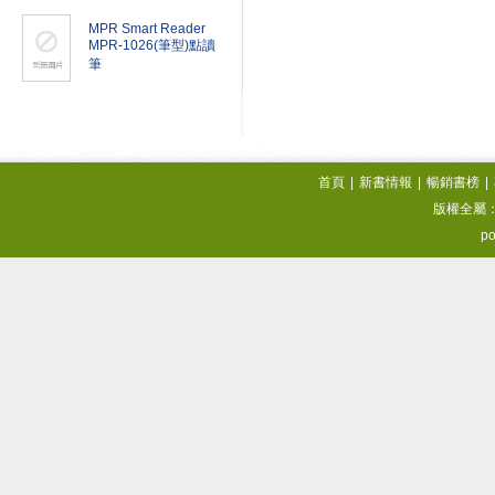
MPR Smart Reader
MPR-1026(筆型)點讀
筆
首頁
|
新書情報
|
暢銷書榜
|
版權全屬
po