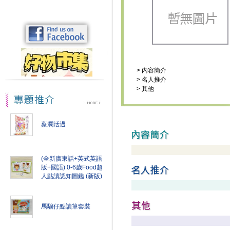
>
內容簡介
>
名人推介
>
其他
蔡瀾活過
(全新廣東話+英式英語
版+國語) 0-6歲Food超
人點讀認知圖鑑 (新版)
馬騮仔點讀筆套裝