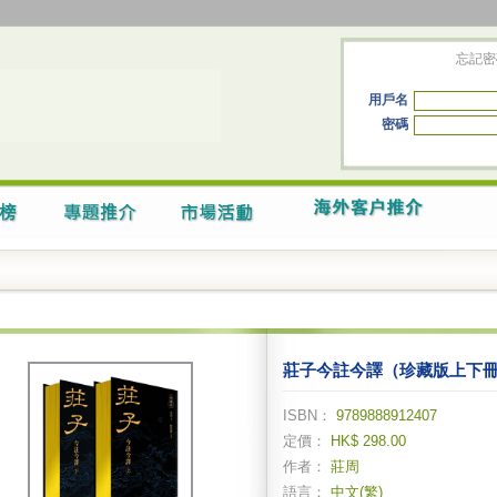
忘記密
用戶名
密碼
莊子今註今譯（珍藏版上下
ISBN：
9789888912407
定價：
HK$ 298.00
作者：
莊周
語言：
中文(繁)