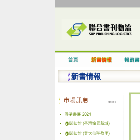
新書情報
香港書展 2024
🏠閱知館 (荃灣愉景新城)
🏠閱知館 (黃大仙翔盈里)