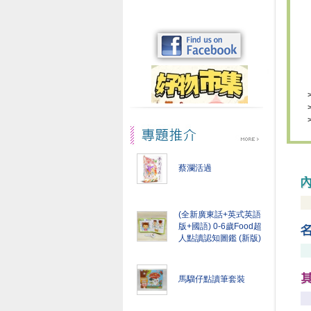
蔡瀾活過
(全新廣東話+英式英語
版+國語) 0-6歲Food超
人點讀認知圖鑑 (新版)
馬騮仔點讀筆套裝