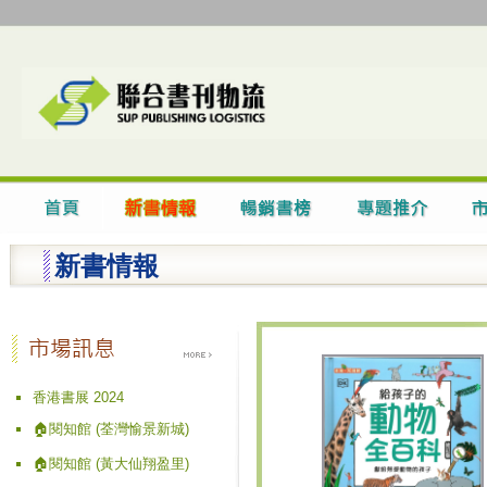
新書情報
香港書展 2024
🏠閱知館 (荃灣愉景新城)
🏠閱知館 (黃大仙翔盈里)