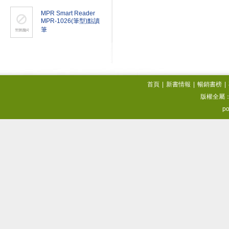
MPR Smart Reader
MPR-1026(筆型)點讀
筆
首頁
|
新書情報
|
暢銷書榜
|
版權全屬
po