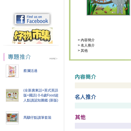
>
內容簡介
>
名人推介
>
其他
蔡瀾活過
(全新廣東話+英式英語
版+國語) 0-6歲Food超
人點讀認知圖鑑 (新版)
馬騮仔點讀筆套裝