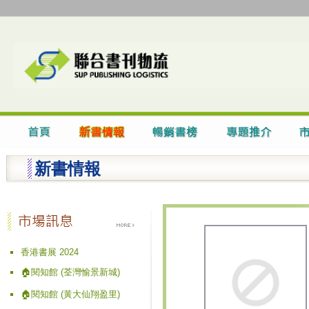
新書情報
香港書展 2024
🏠閱知館 (荃灣愉景新城)
🏠閱知館 (黃大仙翔盈里)