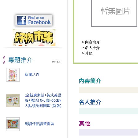
>
內容簡介
>
名人推介
>
其他
蔡瀾活過
(全新廣東話+英式英語
版+國語) 0-6歲Food超
人點讀認知圖鑑 (新版)
馬騮仔點讀筆套裝