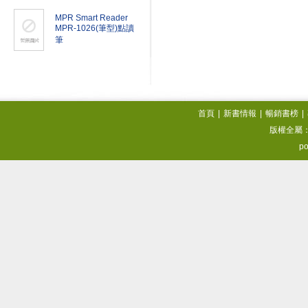
MPR Smart Reader
MPR-1026(筆型)點讀
筆
首頁
|
新書情報
|
暢銷書榜
|
版權全屬
po