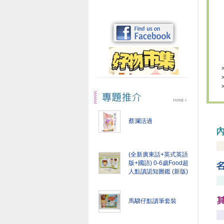
蔡瀾活過
(全新廣東話+英式英語
版+國語) 0-6歲Food超
人點讀認知圖鑑 (新版)
馬騮仔點讀筆套裝