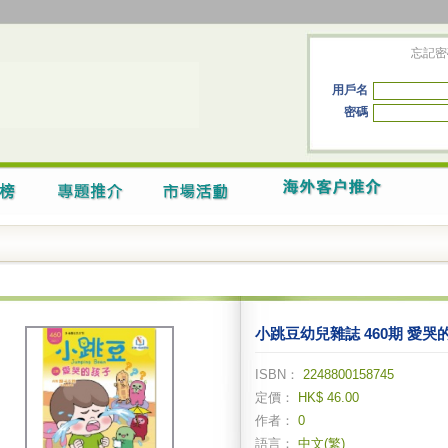
忘記密
用戶名
密碼
小跳豆幼兒雜誌 460期 愛哭的
ISBN：
2248800158745
定價：
HK$ 46.00
作者：
0
語言：
中文(繁)