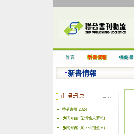
新書情報
香港書展 2024
🏠閱知館 (荃灣愉景新城)
🏠閱知館 (黃大仙翔盈里)