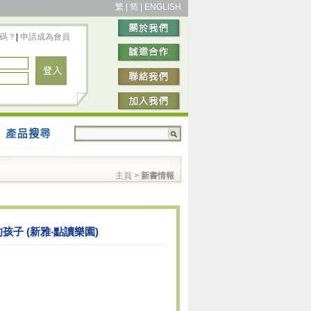
繁
|
简
|
ENGLISH
碼？
|
申請成為會員
主頁
>
新書情報
孩子 (新雅‧點讀樂園)