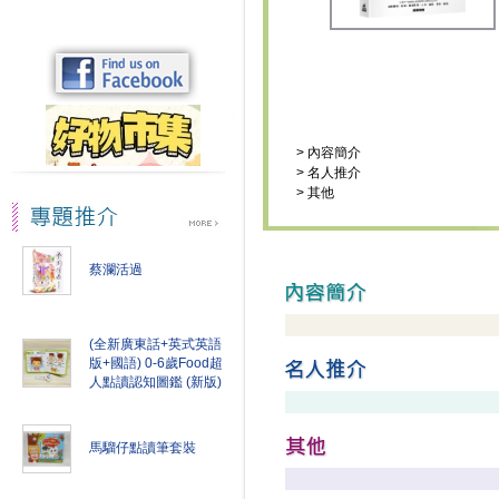
>
內容簡介
>
名人推介
>
其他
蔡瀾活過
(全新廣東話+英式英語
版+國語) 0-6歲Food超
人點讀認知圖鑑 (新版)
馬騮仔點讀筆套裝