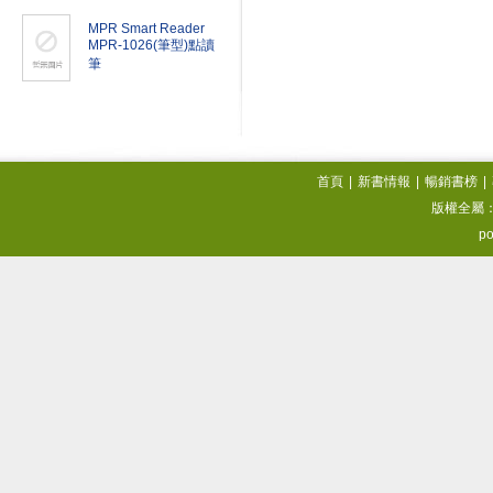
MPR Smart Reader
MPR-1026(筆型)點讀
筆
首頁
|
新書情報
|
暢銷書榜
|
版權全屬
po