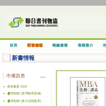
新書情報
香港書展 2024
🏠閱知館 (荃灣愉景新城)
🏠閱知館 (黃大仙翔盈里)