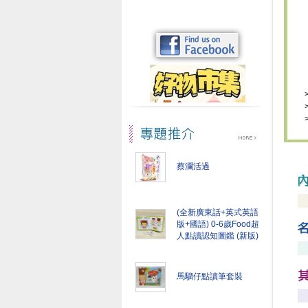
蔡瀾活過
(全新廣東話+英式英語
版+國語) 0-6歲Food超
人點讀認知圖鑑 (新版)
馬騮仔點讀筆套裝