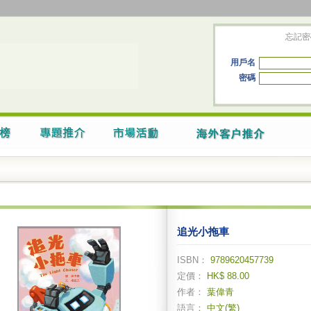
忘記密
用戶名
密碼
追光小拖車
ISBN：
9789620457739
定價：
HK$ 88.00
作者：
葉偉青
語言：
中文(繁)