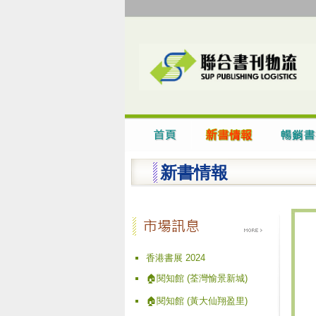
新書情報
香港書展 2024
🏠閱知館 (荃灣愉景新城)
🏠閱知館 (黃大仙翔盈里)