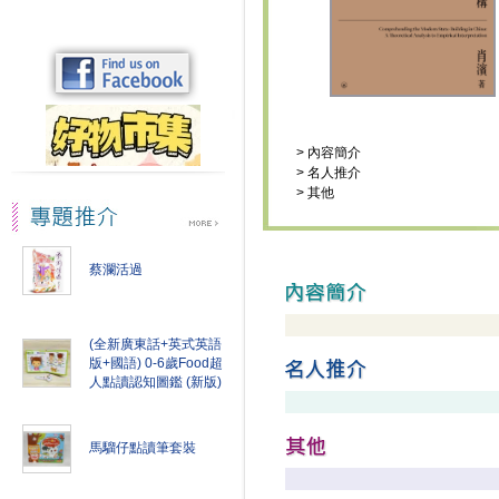
>
內容簡介
>
名人推介
>
其他
蔡瀾活過
(全新廣東話+英式英語
版+國語) 0-6歲Food超
人點讀認知圖鑑 (新版)
馬騮仔點讀筆套裝