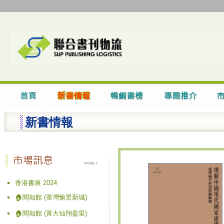
新書情報
香港書展 2024
🏠閱知館 (荃灣愉景新城)
🏠閱知館 (黃大仙翔盈里)