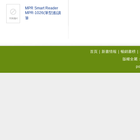
MPR Smart Reader
MPR-1026(筆型)點讀
筆
首頁
|
新書情報
|
暢銷書榜
|
版權全屬
po