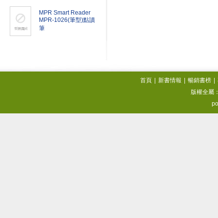
MPR Smart Reader
MPR-1026(筆型)點讀
筆
首頁
|
新書情報
|
暢銷書榜
|
版權全屬
po