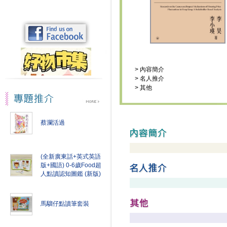
>
內容簡介
>
名人推介
>
其他
蔡瀾活過
(全新廣東話+英式英語
版+國語) 0-6歲Food超
人點讀認知圖鑑 (新版)
馬騮仔點讀筆套裝