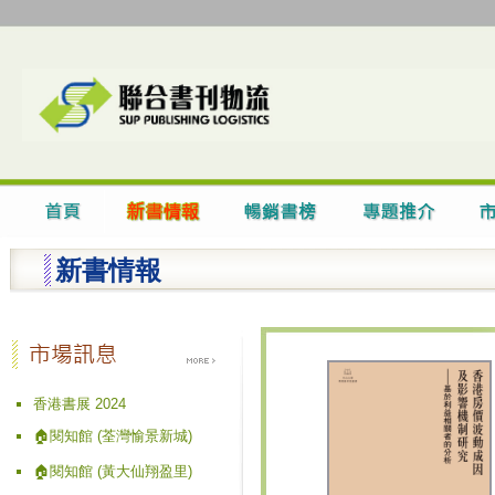
新書情報
香港書展 2024
🏠閱知館 (荃灣愉景新城)
🏠閱知館 (黃大仙翔盈里)