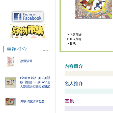
>
內容簡介
>
名人推介
>
其他
蔡瀾活過
(全新廣東話+英式英語
版+國語) 0-6歲Food超
人點讀認知圖鑑 (新版)
馬騮仔點讀筆套裝