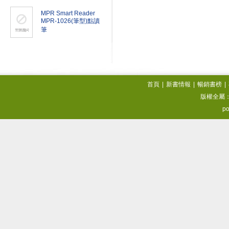
MPR Smart Reader
MPR-1026(筆型)點讀
筆
首頁
|
新書情報
|
暢銷書榜
|
版權全屬
po