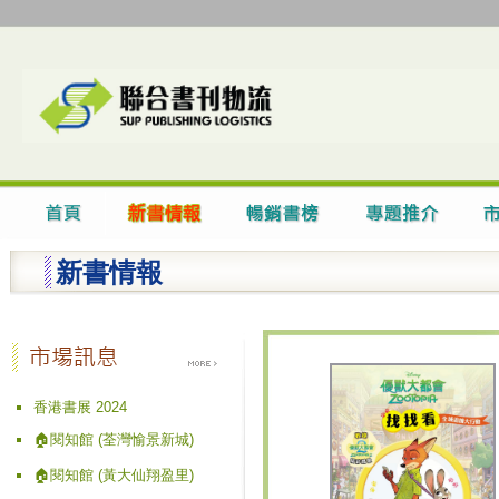
新書情報
香港書展 2024
🏠閱知館 (荃灣愉景新城)
🏠閱知館 (黃大仙翔盈里)