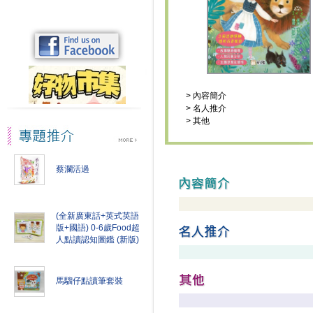
>
內容簡介
>
名人推介
>
其他
蔡瀾活過
(全新廣東話+英式英語
版+國語) 0-6歲Food超
人點讀認知圖鑑 (新版)
馬騮仔點讀筆套裝