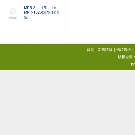
MPR Smart Reader
MPR-1026(筆型)點讀
筆
首頁
|
新書情報
|
暢銷書榜
|
版權全屬
po