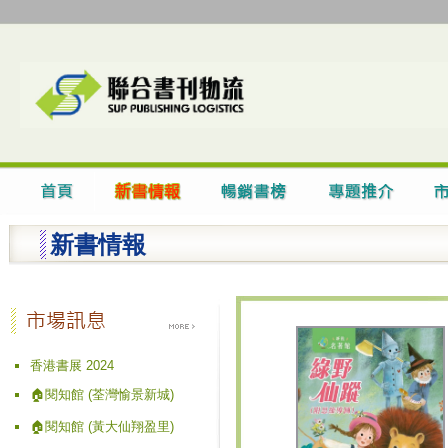
新書情報
香港書展 2024
🏠閱知館 (荃灣愉景新城)
🏠閱知館 (黃大仙翔盈里)