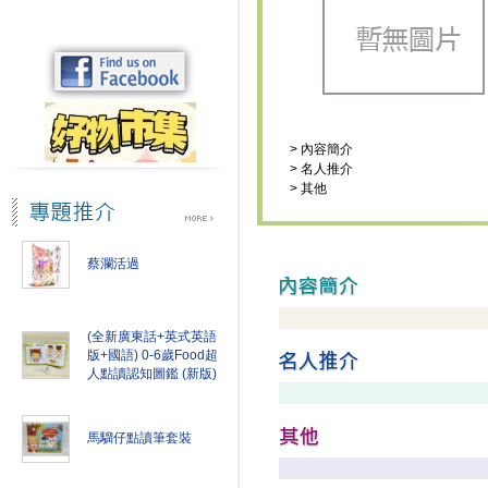
>
內容簡介
>
名人推介
>
其他
蔡瀾活過
(全新廣東話+英式英語
版+國語) 0-6歲Food超
人點讀認知圖鑑 (新版)
馬騮仔點讀筆套裝