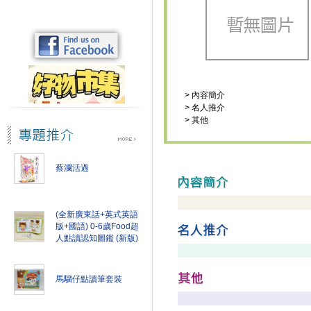
>
內容簡介
>
名人推介
>
其他
蔡瀾活過
(全新廣東話+英式英語
版+國語) 0-6歲Food超
人點讀認知圖鑑 (新版)
馬騮仔點讀筆套裝