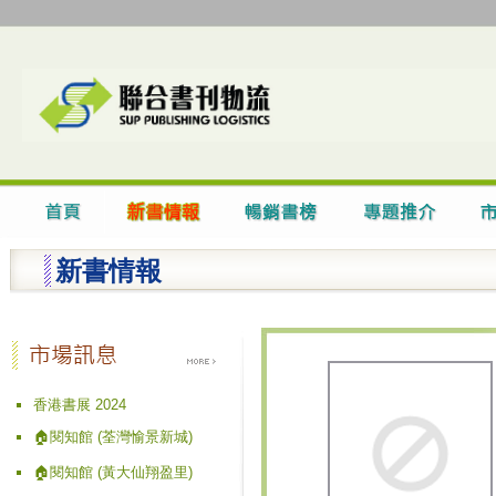
新書情報
香港書展 2024
🏠閱知館 (荃灣愉景新城)
🏠閱知館 (黃大仙翔盈里)