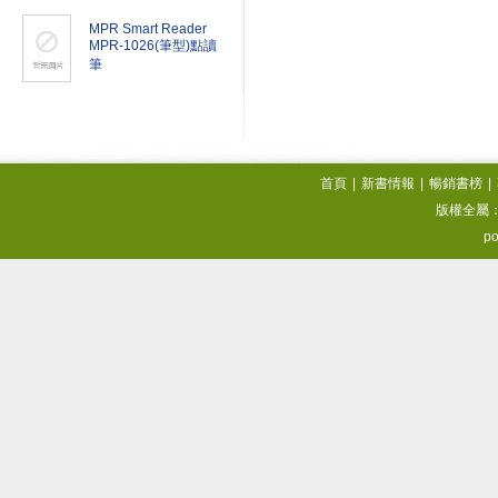
MPR Smart Reader
MPR-1026(筆型)點讀
筆
首頁
|
新書情報
|
暢銷書榜
|
版權全屬
po