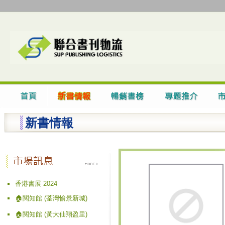
新書情報
香港書展 2024
🏠閱知館 (荃灣愉景新城)
🏠閱知館 (黃大仙翔盈里)