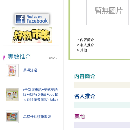
>
內容簡介
>
名人推介
>
其他
蔡瀾活過
(全新廣東話+英式英語
版+國語) 0-6歲Food超
人點讀認知圖鑑 (新版)
馬騮仔點讀筆套裝