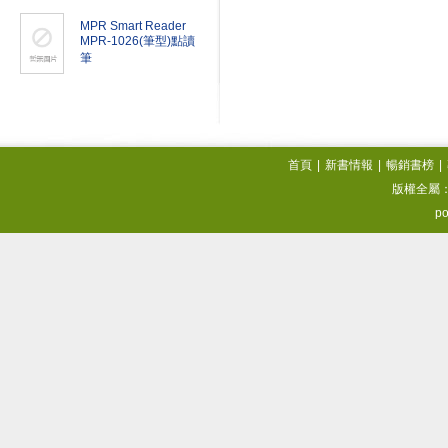
MPR Smart Reader
MPR-1026(筆型)點讀
筆
首頁
|
新書情報
|
暢銷書榜
|
版權全屬
po