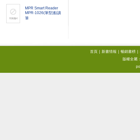
MPR Smart Reader
MPR-1026(筆型)點讀
筆
首頁
|
新書情報
|
暢銷書榜
|
版權全屬
po