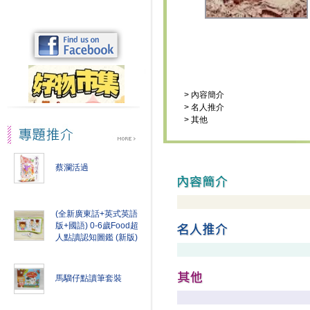
>
內容簡介
>
名人推介
>
其他
蔡瀾活過
(全新廣東話+英式英語
版+國語) 0-6歲Food超
人點讀認知圖鑑 (新版)
馬騮仔點讀筆套裝