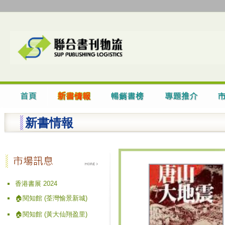
新書情報
香港書展 2024
🏠閱知館 (荃灣愉景新城)
🏠閱知館 (黃大仙翔盈里)