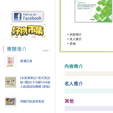
>
內容簡介
>
名人推介
>
其他
蔡瀾活過
(全新廣東話+英式英語
版+國語) 0-6歲Food超
人點讀認知圖鑑 (新版)
馬騮仔點讀筆套裝