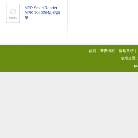
MPR Smart Reader
MPR-1026(筆型)點讀
筆
首頁
|
新書情報
|
暢銷書榜
|
版權全屬
po