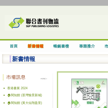
新書情報
香港書展 2024
🏠閱知館 (荃灣愉景新城)
🏠閱知館 (黃大仙翔盈里)