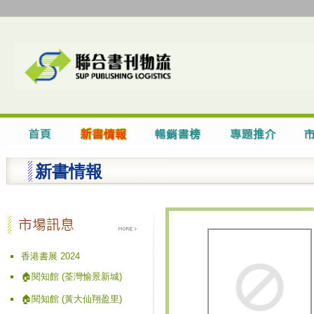
新書情報
香港書展 2024
🏠閱知館 (荃灣愉景新城)
🏠閱知館 (黃大仙翔盈里)