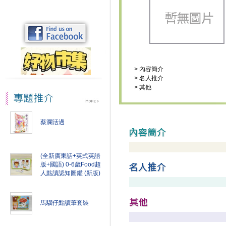
>
內容簡介
>
名人推介
>
其他
蔡瀾活過
(全新廣東話+英式英語
版+國語) 0-6歲Food超
人點讀認知圖鑑 (新版)
馬騮仔點讀筆套裝