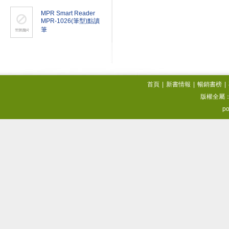
MPR Smart Reader
MPR-1026(筆型)點讀
筆
首頁
|
新書情報
|
暢銷書榜
|
版權全屬
po