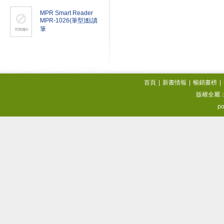
MPR Smart Reader
MPR-1026(筆型)點讀
筆
首頁
|
新書情報
|
暢銷書榜
|
版權全屬
po