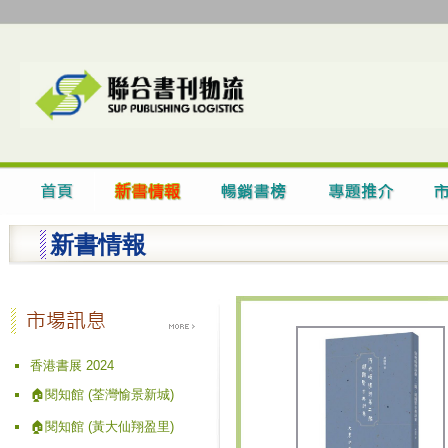
新書情報
香港書展 2024
🏠閱知館 (荃灣愉景新城)
🏠閱知館 (黃大仙翔盈里)