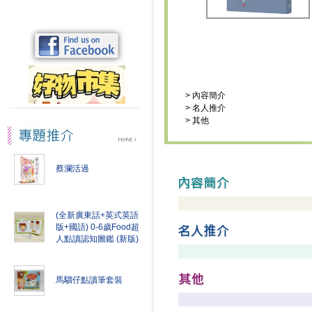
>
內容簡介
>
名人推介
>
其他
蔡瀾活過
(全新廣東話+英式英語
版+國語) 0-6歲Food超
人點讀認知圖鑑 (新版)
馬騮仔點讀筆套裝