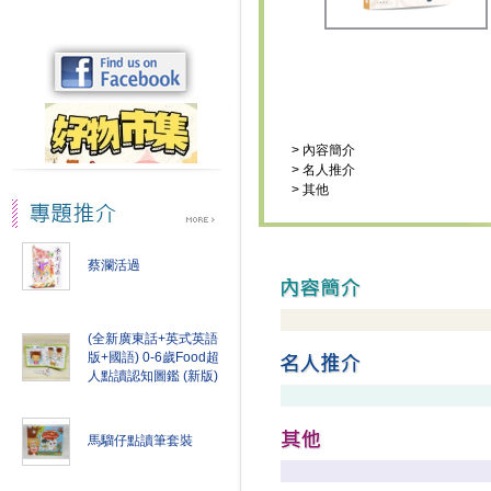
>
內容簡介
>
名人推介
>
其他
蔡瀾活過
(全新廣東話+英式英語
版+國語) 0-6歲Food超
人點讀認知圖鑑 (新版)
馬騮仔點讀筆套裝