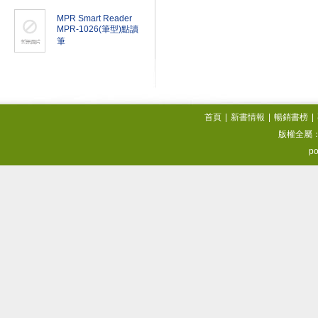
MPR Smart Reader
MPR-1026(筆型)點讀
筆
首頁
|
新書情報
|
暢銷書榜
|
版權全屬
po