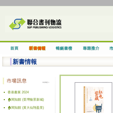
新書情報
香港書展 2024
🏠閱知館 (荃灣愉景新城)
🏠閱知館 (黃大仙翔盈里)