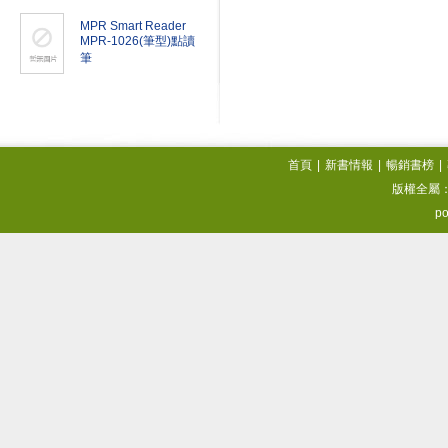
MPR Smart Reader
MPR-1026(筆型)點讀
筆
首頁
|
新書情報
|
暢銷書榜
|
版權全屬
po