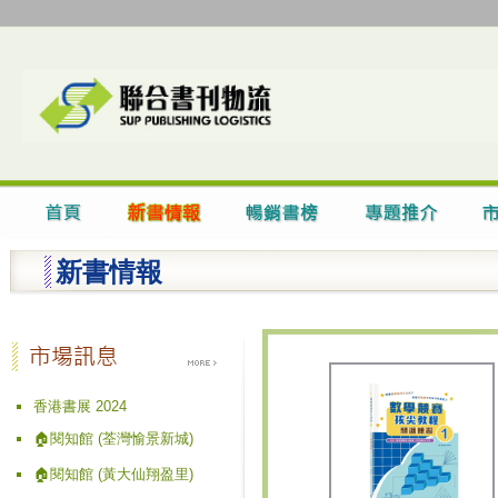
新書情報
香港書展 2024
🏠閱知館 (荃灣愉景新城)
🏠閱知館 (黃大仙翔盈里)