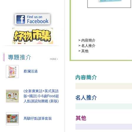
>
內容簡介
>
名人推介
>
其他
蔡瀾活過
(全新廣東話+英式英語
版+國語) 0-6歲Food超
人點讀認知圖鑑 (新版)
馬騮仔點讀筆套裝