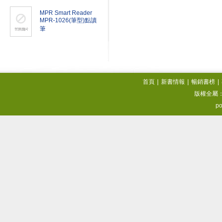
MPR Smart Reader
MPR-1026(筆型)點讀
筆
首頁
|
新書情報
|
暢銷書榜
|
版權全屬
po