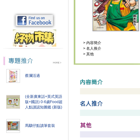
>
內容簡介
>
名人推介
>
其他
蔡瀾活過
(全新廣東話+英式英語
版+國語) 0-6歲Food超
人點讀認知圖鑑 (新版)
馬騮仔點讀筆套裝