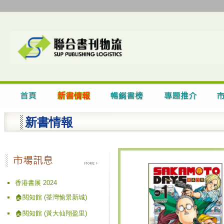
新書情報
香港書展 2024
🏠閱知館 (荃灣愉景新城)
🏠閱知館 (黃大仙翔盈里)