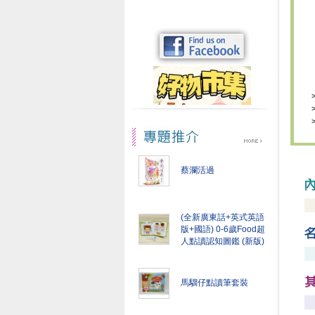
蔡瀾活過
(全新廣東話+英式英語
版+國語) 0-6歲Food超
人點讀認知圖鑑 (新版)
馬騮仔點讀筆套裝