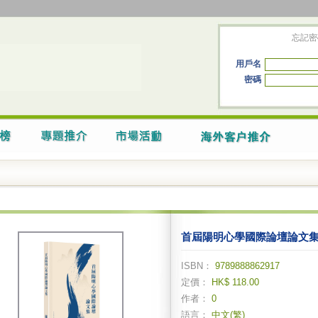
忘記密
用戶名
密碼
首屆陽明心學國際論壇論文
ISBN：
9789888862917
定價：
HK$ 118.00
作者：
0
語言：
中文(繁)