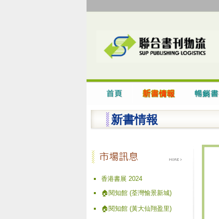
新書情報
香港書展 2024
🏠閱知館 (荃灣愉景新城)
🏠閱知館 (黃大仙翔盈里)