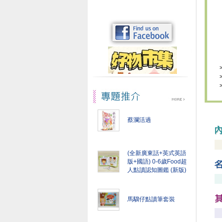
蔡瀾活過
(全新廣東話+英式英語
版+國語) 0-6歲Food超
人點讀認知圖鑑 (新版)
馬騮仔點讀筆套裝