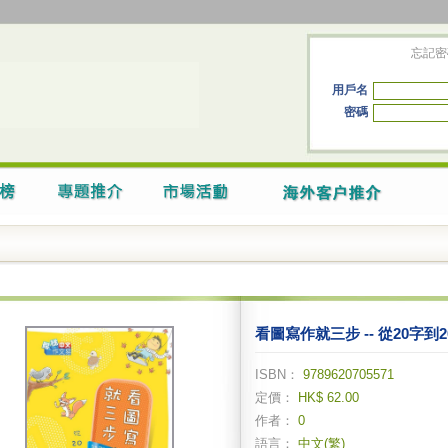
忘記密
用戶名
密碼
看圖寫作就三步 -- 從20字到2
ISBN：
9789620705571
定價：
HK$ 62.00
作者：
0
語言：
中文(繁)