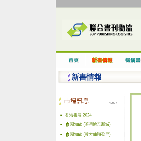
新書情報
香港書展 2024
🏠閱知館 (荃灣愉景新城)
🏠閱知館 (黃大仙翔盈里)