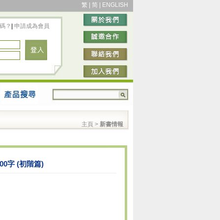
繁
|
简
|
ENGLISH
碼？
|
申請成為會員
主頁
>
新書情報
00字 (初階篇)