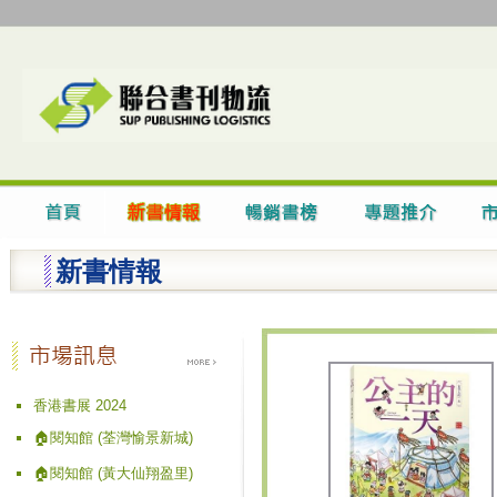
新書情報
香港書展 2024
🏠閱知館 (荃灣愉景新城)
🏠閱知館 (黃大仙翔盈里)