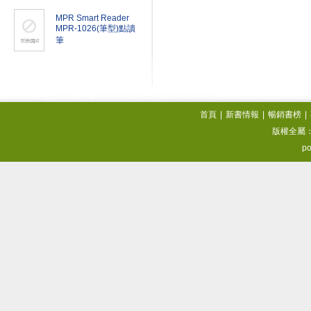
MPR Smart Reader
MPR-1026(筆型)點讀
筆
首頁
|
新書情報
|
暢銷書榜
|
版權全屬
po