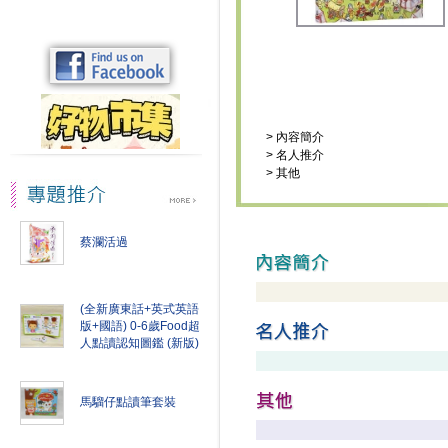
>
內容簡介
>
名人推介
>
其他
蔡瀾活過
(全新廣東話+英式英語
版+國語) 0-6歲Food超
人點讀認知圖鑑 (新版)
馬騮仔點讀筆套裝