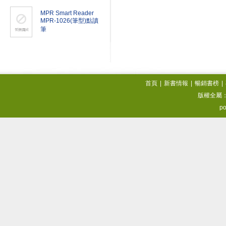
MPR Smart Reader
MPR-1026(筆型)點讀
筆
首頁
|
新書情報
|
暢銷書榜
|
版權全屬
po