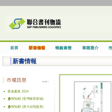
新書情報
香港書展 2024
🏠閱知館 (荃灣愉景新城)
🏠閱知館 (黃大仙翔盈里)