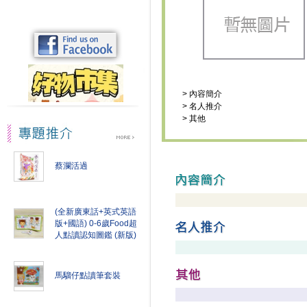
>
內容簡介
>
名人推介
>
其他
蔡瀾活過
(全新廣東話+英式英語
版+國語) 0-6歲Food超
人點讀認知圖鑑 (新版)
馬騮仔點讀筆套裝