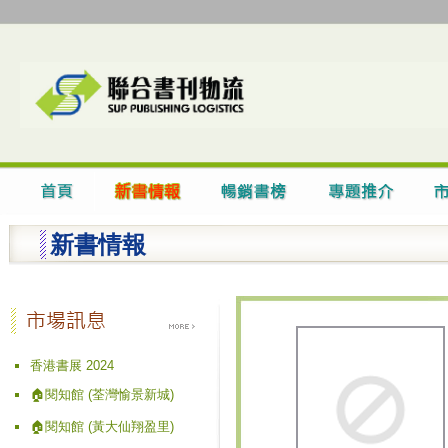
新書情報
香港書展 2024
🏠閱知館 (荃灣愉景新城)
🏠閱知館 (黃大仙翔盈里)