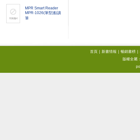
MPR Smart Reader
MPR-1026(筆型)點讀
筆
首頁
|
新書情報
|
暢銷書榜
|
版權全屬
po