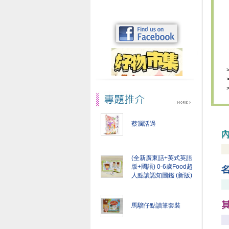
蔡瀾活過
(全新廣東話+英式英語
版+國語) 0-6歲Food超
人點讀認知圖鑑 (新版)
馬騮仔點讀筆套裝