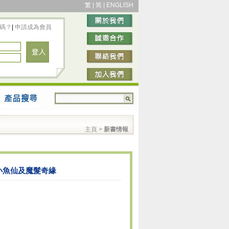
繁
|
简
|
ENGLISH
碼？
|
申請成為會員
主頁
>
新書情報
小魚仙及魔髮奇緣