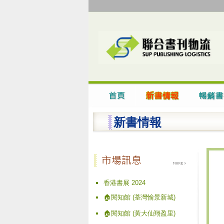
新書情報
香港書展 2024
🏠閱知館 (荃灣愉景新城)
🏠閱知館 (黃大仙翔盈里)