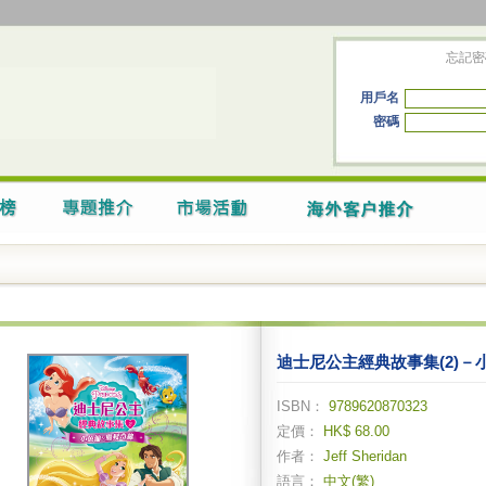
忘記密
用戶名
密碼
迪士尼公主經典故事集(2)－
ISBN：
9789620870323
定價：
HK$ 68.00
作者：
Jeff Sheridan
語言：
中文(繁)