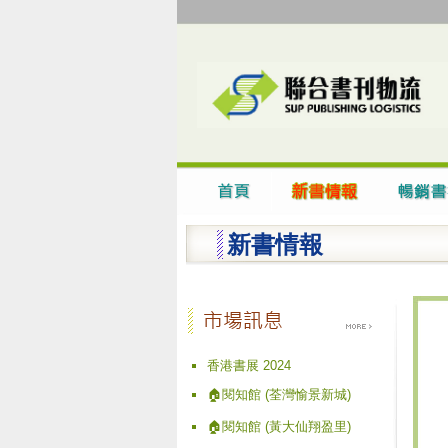
新書情報
香港書展 2024
🏠閱知館 (荃灣愉景新城)
🏠閱知館 (黃大仙翔盈里)