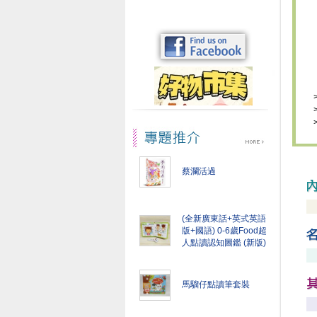
蔡瀾活過
(全新廣東話+英式英語
版+國語) 0-6歲Food超
人點讀認知圖鑑 (新版)
馬騮仔點讀筆套裝