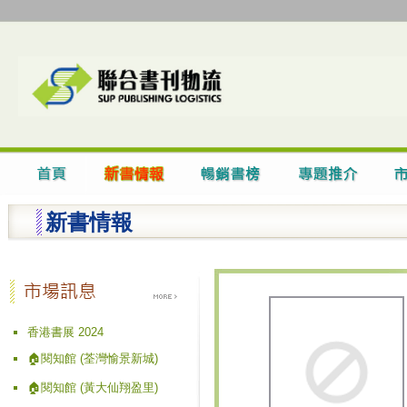
新書情報
香港書展 2024
🏠閱知館 (荃灣愉景新城)
🏠閱知館 (黃大仙翔盈里)