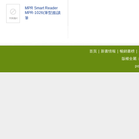
MPR Smart Reader
MPR-1026(筆型)點讀
筆
首頁
|
新書情報
|
暢銷書榜
|
版權全屬
po