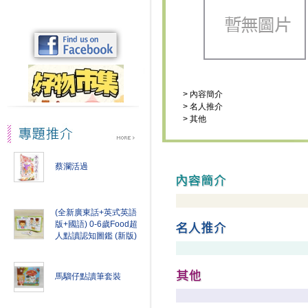
>
內容簡介
>
名人推介
>
其他
蔡瀾活過
(全新廣東話+英式英語
版+國語) 0-6歲Food超
人點讀認知圖鑑 (新版)
馬騮仔點讀筆套裝