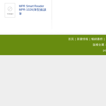
MPR Smart Reader
MPR-1026(筆型)點讀
筆
首頁
|
新書情報
|
暢銷書榜
|
版權全屬
po