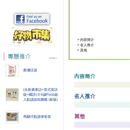
>
內容簡介
>
名人推介
>
其他
蔡瀾活過
(全新廣東話+英式英語
版+國語) 0-6歲Food超
人點讀認知圖鑑 (新版)
馬騮仔點讀筆套裝