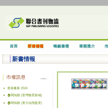
新書情報
香港書展 2024
🏠閱知館 (荃灣愉景新城)
🏠閱知館 (黃大仙翔盈里)