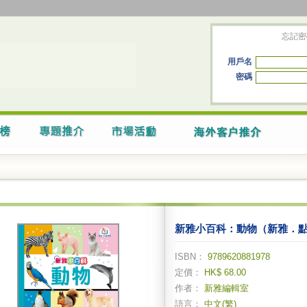
忘記密
用戶名
密碼
新雅小百科：動物（新雅．
ISBN：
9789620881978
定價：
HK$ 68.00
作者：
新雅編輯室
語言：
中文(繁)