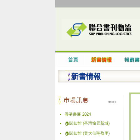
新書情報
香港書展 2024
🏠閱知館 (荃灣愉景新城)
🏠閱知館 (黃大仙翔盈里)