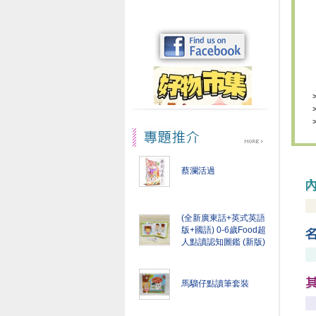
蔡瀾活過
(全新廣東話+英式英語
版+國語) 0-6歲Food超
人點讀認知圖鑑 (新版)
馬騮仔點讀筆套裝