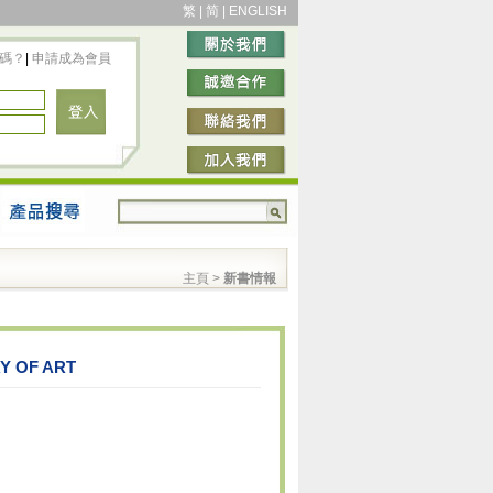
繁
|
简
|
ENGLISH
碼？
|
申請成為會員
主頁
>
新書情報
 OF ART