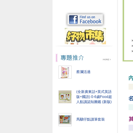
蔡瀾活過
(全新廣東話+英式英語
版+國語) 0-6歲Food超
人點讀認知圖鑑 (新版)
馬騮仔點讀筆套裝