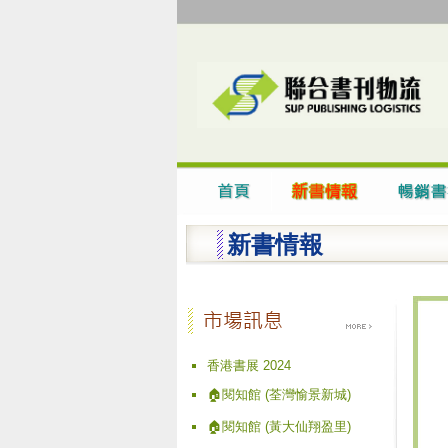
新書情報
香港書展 2024
🏠閱知館 (荃灣愉景新城)
🏠閱知館 (黃大仙翔盈里)