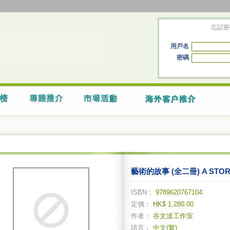
忘記密
用戶名
密碼
藝術的故事 (全二冊) A STORY
ISBN：
9789620767104
定價：
HK$ 1,280.00
作者：
谷文達工作室
語言：
中文(繁)