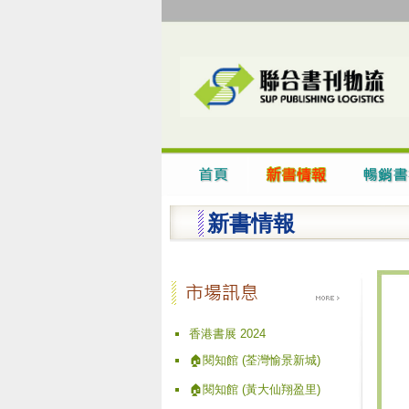
新書情報
香港書展 2024
🏠閱知館 (荃灣愉景新城)
🏠閱知館 (黃大仙翔盈里)