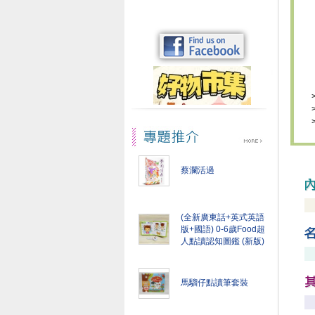
蔡瀾活過
(全新廣東話+英式英語
版+國語) 0-6歲Food超
人點讀認知圖鑑 (新版)
馬騮仔點讀筆套裝