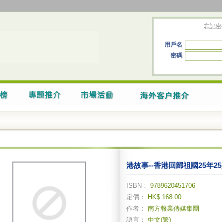
忘記密
用戶名
密碼
港故事--香港回歸祖國25年2
ISBN：
9789620451706
定價：
HK$ 168.00
作者：
南方報業傳媒集團
語言：
中文(繁)