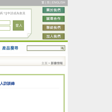
繁
|
简
|
ENGLISH
碼？
|
申請成為會員
主頁
>
新書情報
5人訪談錄