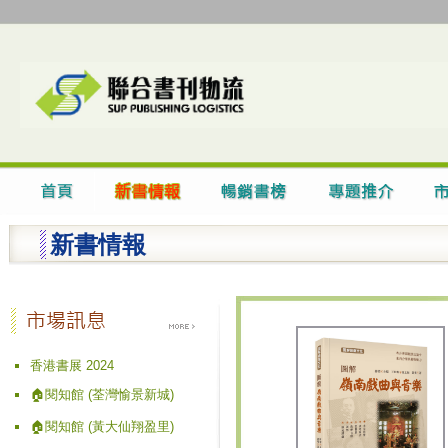
新書情報
香港書展 2024
🏠閱知館 (荃灣愉景新城)
🏠閱知館 (黃大仙翔盈里)