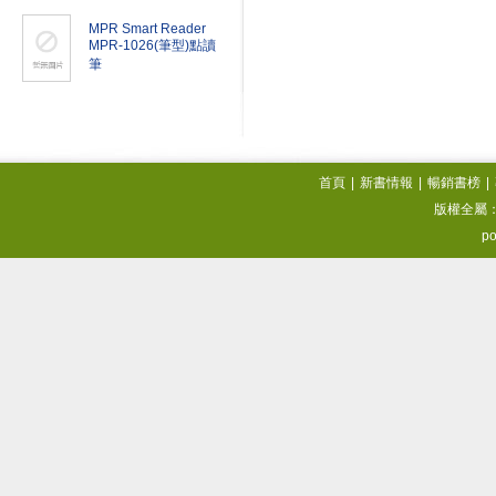
MPR Smart Reader
MPR-1026(筆型)點讀
筆
首頁
|
新書情報
|
暢銷書榜
|
版權全屬
po