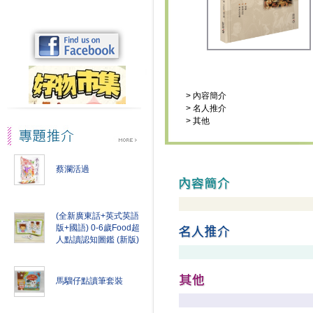
>
內容簡介
>
名人推介
>
其他
蔡瀾活過
(全新廣東話+英式英語
版+國語) 0-6歲Food超
人點讀認知圖鑑 (新版)
馬騮仔點讀筆套裝