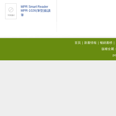
MPR Smart Reader
MPR-1026(筆型)點讀
筆
首頁
|
新書情報
|
暢銷書榜
|
版權全屬
po