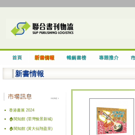
新書情報
香港書展 2024
🏠閱知館 (荃灣愉景新城)
🏠閱知館 (黃大仙翔盈里)