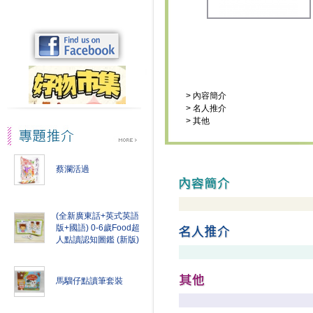
>
內容簡介
>
名人推介
>
其他
蔡瀾活過
(全新廣東話+英式英語
版+國語) 0-6歲Food超
人點讀認知圖鑑 (新版)
馬騮仔點讀筆套裝