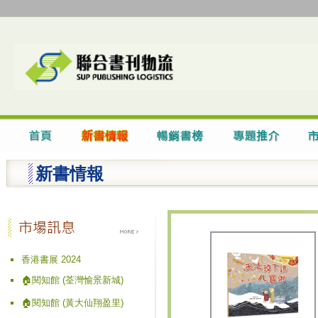
新書情報
香港書展 2024
🏠閱知館 (荃灣愉景新城)
🏠閱知館 (黃大仙翔盈里)