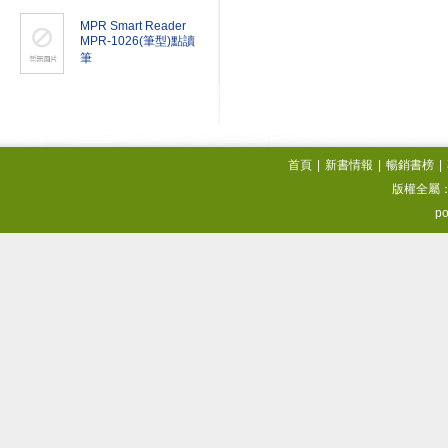
MPR Smart Reader
MPR-1026(筆型)點讀
筆
首頁
|
新書情報
|
暢銷書榜
|
版權全屬
po