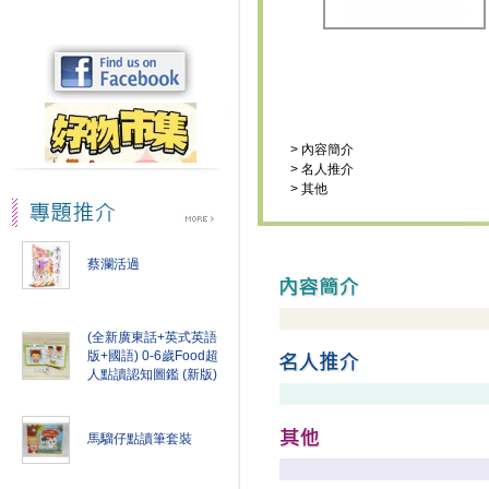
>
內容簡介
>
名人推介
>
其他
蔡瀾活過
(全新廣東話+英式英語
版+國語) 0-6歲Food超
人點讀認知圖鑑 (新版)
馬騮仔點讀筆套裝